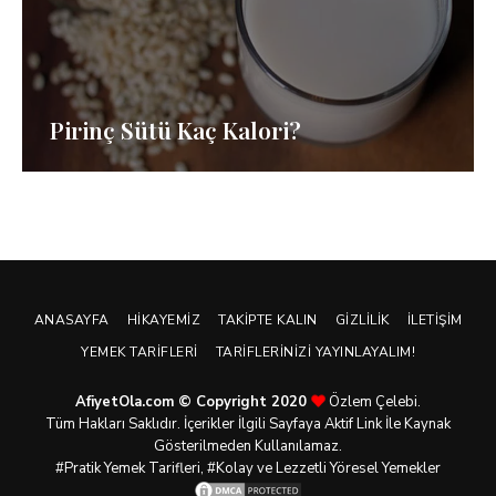
Pirinç Sütü Kaç Kalori?
ANASAYFA
HIKAYEMIZ
TAKIPTE KALIN
GIZLILIK
İLETIŞIM
YEMEK TARIFLERI
TARIFLERINIZI YAYINLAYALIM!
AfiyetOla.com © Copyright 2020
Özlem Çelebi.
Tüm Hakları Saklıdır. İçerikler İlgili Sayfaya Aktif Link İle Kaynak
Gösterilmeden Kullanılamaz.
#Pratik
Yemek Tarifleri
, #Kolay ve Lezzetli Yöresel Yemekler