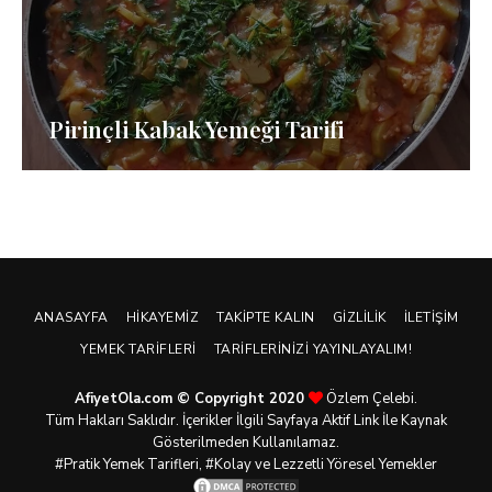
Pirinçli Kabak Yemeği Tarifi
ANASAYFA
HIKAYEMIZ
TAKIPTE KALIN
GIZLILIK
İLETIŞIM
YEMEK TARIFLERI
TARIFLERINIZI YAYINLAYALIM!
AfiyetOla.com © Copyright 2020
Özlem Çelebi.
Tüm Hakları Saklıdır. İçerikler İlgili Sayfaya Aktif Link İle Kaynak
Gösterilmeden Kullanılamaz.
#Pratik
Yemek Tarifleri
, #Kolay ve Lezzetli Yöresel Yemekler