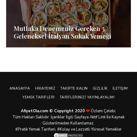
Mutlaka Denemeniz Gereken 5
Geleneksel İtalyan Sokak Yemeği
ANASAYFA
HIKAYEMIZ
TAKIPTE KALIN
GIZLILIK
İLETIŞIM
YEMEK TARIFLERI
TARIFLERINIZI YAYINLAYALIM!
AfiyetOla.com © Copyright 2020
Özlem Çelebi.
Tüm Hakları Saklıdır. İçerikler İlgili Sayfaya Aktif Link İle Kaynak
Gösterilmeden Kullanılamaz.
#Pratik
Yemek Tarifleri
, #Kolay ve Lezzetli Yöresel Yemekler