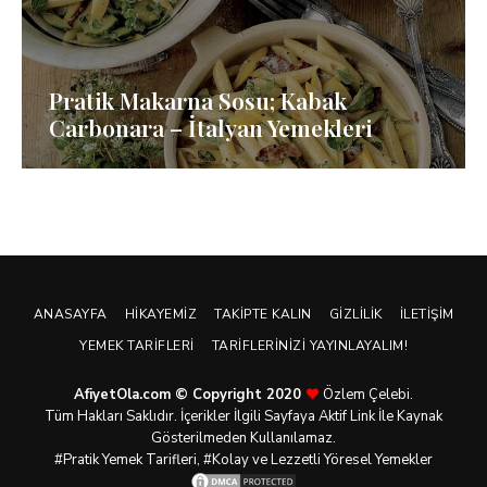
Pratik Makarna Sosu; Kabak
Carbonara – İtalyan Yemekleri
ANASAYFA
HIKAYEMIZ
TAKIPTE KALIN
GIZLILIK
İLETIŞIM
YEMEK TARIFLERI
TARIFLERINIZI YAYINLAYALIM!
AfiyetOla.com © Copyright 2020
Özlem Çelebi.
Tüm Hakları Saklıdır. İçerikler İlgili Sayfaya Aktif Link İle Kaynak
Gösterilmeden Kullanılamaz.
#Pratik
Yemek Tarifleri
, #Kolay ve Lezzetli Yöresel Yemekler