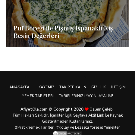
Puf Böreği ile Pişmiş Ispanaklı Kiş
Besin Değerleri
ANASAYFA
HIKAYEMIZ
TAKIPTE KALIN
GIZLILIK
İLETIŞIM
YEMEK TARIFLERI
TARIFLERINIZI YAYINLAYALIM!
AfiyetOla.com © Copyright 2020
Özlem Çelebi.
Tüm Hakları Saklıdır. İçerikler İlgili Sayfaya Aktif Link İle Kaynak
Gösterilmeden Kullanılamaz.
#Pratik
Yemek Tarifleri
, #Kolay ve Lezzetli Yöresel Yemekler