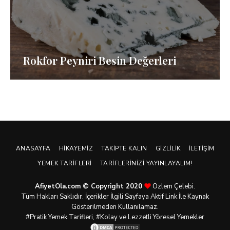
Rokfor Peyniri Besin Değerleri
ANASAYFA
HIKAYEMIZ
TAKIPTE KALIN
GIZLILIK
İLETIŞIM
YEMEK TARIFLERI
TARIFLERINIZI YAYINLAYALIM!
AfiyetOla.com © Copyright 2020
Özlem Çelebi.
Tüm Hakları Saklıdır. İçerikler İlgili Sayfaya Aktif Link İle Kaynak
Gösterilmeden Kullanılamaz.
#Pratik
Yemek Tarifleri
, #Kolay ve Lezzetli Yöresel Yemekler