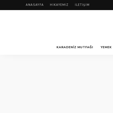
ANASAYFA
HIKAYEMIZ
İLETIŞIM
KARADENIZ MUTFAĞI
YEMEK 