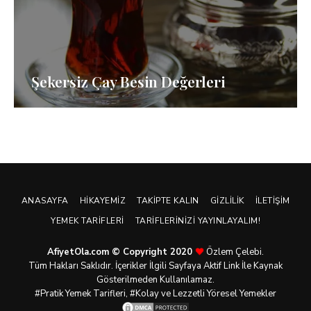
Şekersiz Çay Besin Değerleri
ANASAYFA
HIKAYEMIZ
TAKIPTE KALIN
GIZLILIK
İLETIŞIM
YEMEK TARIFLERI
TARIFLERINIZI YAYINLAYALIM!
AfiyetOla.com © Copyright 2020
Özlem Çelebi.
Tüm Hakları Saklıdır. İçerikler İlgili Sayfaya Aktif Link İle Kaynak
Gösterilmeden Kullanılamaz.
#Pratik
Yemek Tarifleri
, #Kolay ve Lezzetli Yöresel Yemekler