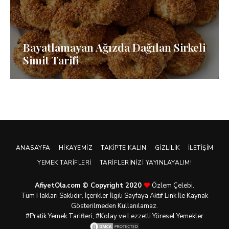
Bayatlamayan Ağızda Dağılan Sirkeli
Simit Tarifi
ANASAYFA
HIKAYEMIZ
TAKIPTE KALIN
GIZLILIK
İLETIŞIM
YEMEK TARIFLERI
TARIFLERINIZI YAYINLAYALIM!
AfiyetOla.com © Copyright 2020
Özlem Çelebi.
Tüm Hakları Saklıdır. İçerikler İlgili Sayfaya Aktif Link İle Kaynak
Gösterilmeden Kullanılamaz.
#Pratik
Yemek Tarifleri
, #Kolay ve Lezzetli Yöresel Yemekler