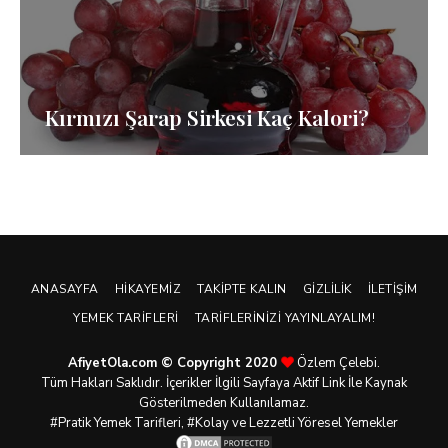
Kırmızı Şarap Sirkesi Kaç Kalori?
ANASAYFA
HIKAYEMIZ
TAKIPTE KALIN
GIZLILIK
İLETIŞIM
YEMEK TARIFLERI
TARIFLERINIZI YAYINLAYALIM!
AfiyetOla.com © Copyright 2020
Özlem Çelebi.
Tüm Hakları Saklıdır. İçerikler İlgili Sayfaya Aktif Link İle Kaynak
Gösterilmeden Kullanılamaz.
#Pratik
Yemek Tarifleri
, #Kolay ve Lezzetli Yöresel Yemekler