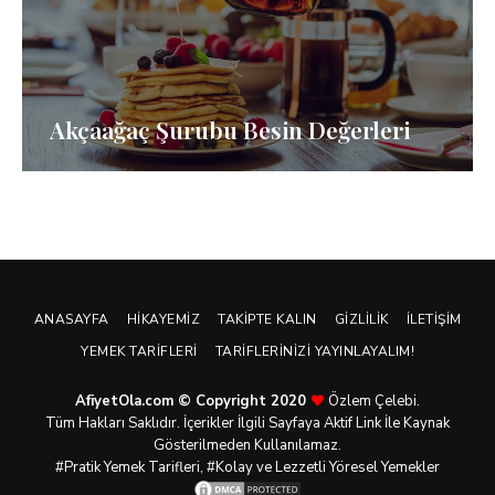
Akçaağaç Şurubu Besin Değerleri
ANASAYFA
HIKAYEMIZ
TAKIPTE KALIN
GIZLILIK
İLETIŞIM
YEMEK TARIFLERI
TARIFLERINIZI YAYINLAYALIM!
AfiyetOla.com © Copyright 2020
Özlem Çelebi.
Tüm Hakları Saklıdır. İçerikler İlgili Sayfaya Aktif Link İle Kaynak
Gösterilmeden Kullanılamaz.
#Pratik
Yemek Tarifleri
, #Kolay ve Lezzetli Yöresel Yemekler