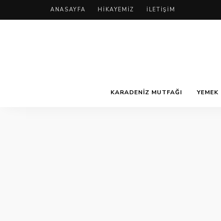
ANASAYFA
HIKAYEMIZ
İLETIŞIM
KARADENIZ MUTFAĞI
YEMEK 