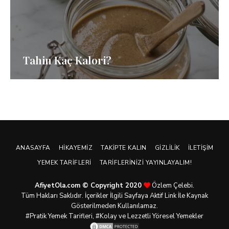
Tahin Kaç Kalori?
ANASAYFA
HIKAYEMIZ
TAKIPTE KALIN
GIZLILIK
İLETIŞIM
YEMEK TARIFLERI
TARIFLERINIZI YAYINLAYALIM!
AfiyetOla.com © Copyright 2020
Özlem Çelebi.
Tüm Hakları Saklıdır. İçerikler İlgili Sayfaya Aktif Link İle Kaynak
Gösterilmeden Kullanılamaz.
#Pratik
Yemek Tarifleri
, #Kolay ve Lezzetli Yöresel Yemekler