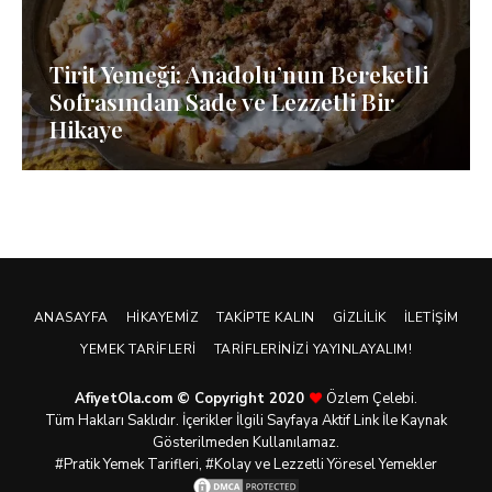
Tirit Yemeği: Anadolu’nun Bereketli
Sofrasından Sade ve Lezzetli Bir
Hikaye
ANASAYFA
HIKAYEMIZ
TAKIPTE KALIN
GIZLILIK
İLETIŞIM
YEMEK TARIFLERI
TARIFLERINIZI YAYINLAYALIM!
AfiyetOla.com © Copyright 2020
Özlem Çelebi.
Tüm Hakları Saklıdır. İçerikler İlgili Sayfaya Aktif Link İle Kaynak
Gösterilmeden Kullanılamaz.
#Pratik
Yemek Tarifleri
, #Kolay ve Lezzetli Yöresel Yemekler