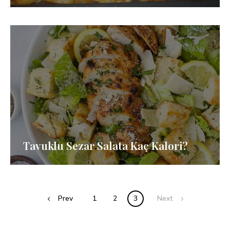
Tavuklu Sezar Salata Kaç Kalori?
Posts
Prev
1
2
3
Next
navigation