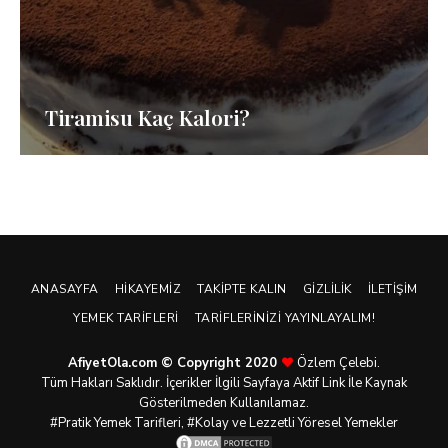
Tiramisu Kaç Kalori?
ANASAYFA
HIKAYEMIZ
TAKIPTE KALIN
GIZLILIK
İLETIŞIM
YEMEK TARIFLERI
TARIFLERINIZI YAYINLAYALIM!
AfiyetOla.com © Copyright 2020
Özlem Çelebi.
Tüm Hakları Saklıdır. İçerikler İlgili Sayfaya Aktif Link İle Kaynak
Gösterilmeden Kullanılamaz.
#Pratik
Yemek Tarifleri
, #Kolay ve Lezzetli Yöresel Yemekler