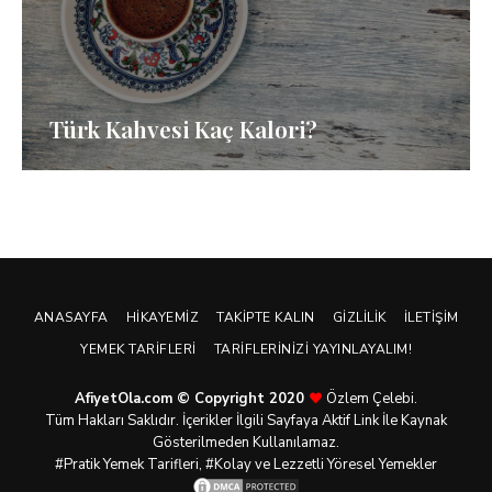
Türk Kahvesi Kaç Kalori?
ANASAYFA
HIKAYEMIZ
TAKIPTE KALIN
GIZLILIK
İLETIŞIM
YEMEK TARIFLERI
TARIFLERINIZI YAYINLAYALIM!
AfiyetOla.com © Copyright 2020
Özlem Çelebi.
Tüm Hakları Saklıdır. İçerikler İlgili Sayfaya Aktif Link İle Kaynak
Gösterilmeden Kullanılamaz.
#Pratik
Yemek Tarifleri
, #Kolay ve Lezzetli Yöresel Yemekler