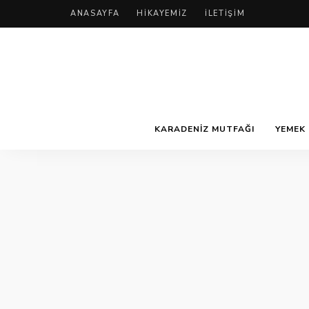
ANASAYFA
HIKAYEMIZ
İLETIŞIM
KARADENIZ MUTFAĞI
YEMEK 