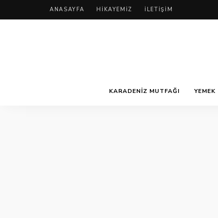
ANASAYFA
HIKAYEMIZ
İLETIŞIM
KARADENIZ MUTFAĞI
YEMEK 