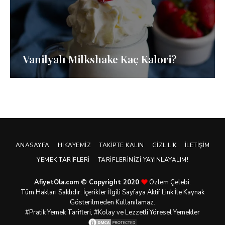
Vanilyalı Milkshake Kaç Kalori?
ANASAYFA
HIKAYEMIZ
TAKIPTE KALIN
GIZLILIK
İLETIŞIM
YEMEK TARIFLERI
TARIFLERINIZI YAYINLAYALIM!
AfiyetOla.com © Copyright 2020
Özlem Çelebi.
Tüm Hakları Saklıdır. İçerikler İlgili Sayfaya Aktif Link İle Kaynak
Gösterilmeden Kullanılamaz.
#Pratik
Yemek Tarifleri
, #Kolay ve Lezzetli Yöresel Yemekler