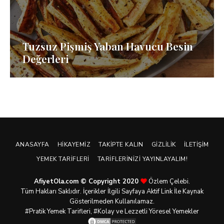
Tuzsuz Pişmiş Yaban Havucu Besin
Değerleri
ANASAYFA
HIKAYEMIZ
TAKIPTE KALIN
GIZLILIK
İLETIŞIM
YEMEK TARIFLERI
TARIFLERINIZI YAYINLAYALIM!
AfiyetOla.com © Copyright 2020
Özlem Çelebi.
Tüm Hakları Saklıdır. İçerikler İlgili Sayfaya Aktif Link İle Kaynak
Gösterilmeden Kullanılamaz.
#Pratik
Yemek Tarifleri
, #Kolay ve Lezzetli Yöresel Yemekler