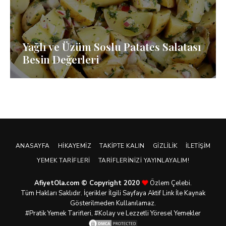
Yağlı ve Üzüm Soslu Patates Salatası
Besin Değerleri
ANASAYFA
HIKAYEMIZ
TAKIPTE KALIN
GIZLILIK
İLETIŞIM
YEMEK TARIFLERI
TARIFLERINIZI YAYINLAYALIM!
AfiyetOla.com © Copyright 2020
Özlem Çelebi.
Tüm Hakları Saklıdır. İçerikler İlgili Sayfaya Aktif Link İle Kaynak
Gösterilmeden Kullanılamaz.
#Pratik
Yemek Tarifleri
, #Kolay ve Lezzetli Yöresel Yemekler