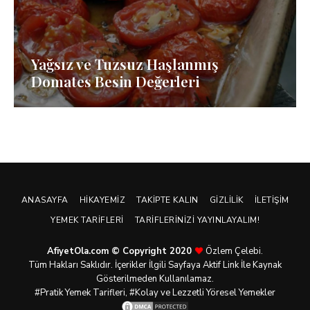
Yağsız ve Tuzsuz Haşlanmış
Domates Besin Değerleri
ANASAYFA
HIKAYEMIZ
TAKIPTE KALIN
GIZLILIK
İLETIŞIM
YEMEK TARIFLERI
TARIFLERINIZI YAYINLAYALIM!
AfiyetOla.com © Copyright 2020
Özlem Çelebi.
Tüm Hakları Saklıdır. İçerikler İlgili Sayfaya Aktif Link İle Kaynak
Gösterilmeden Kullanılamaz.
#Pratik
Yemek Tarifleri
, #Kolay ve Lezzetli Yöresel Yemekler