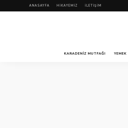
ANASAYFA
HIKAYEMIZ
İLETIŞIM
KARADENIZ MUTFAĞI
YEMEK 