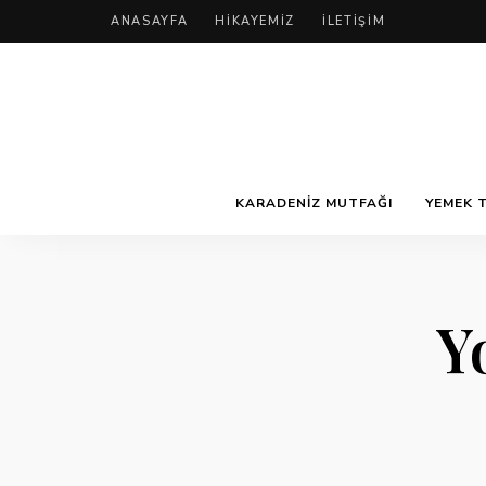
ANASAYFA
HIKAYEMIZ
İLETIŞIM
KARADENIZ MUTFAĞI
YEMEK T
Y