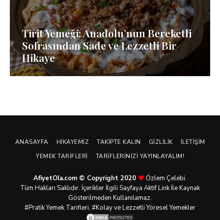
Tirit Yemeği: Anadolu’nun Bereketli
Sofrasından Sade ve Lezzetli Bir
Hikaye
ANASAYFA
HIKAYEMIZ
TAKIPTE KALIN
GIZLILIK
İLETIŞIM
YEMEK TARIFLERI
TARIFLERINIZI YAYINLAYALIM!
AfiyetOla.com © Copyright 2020
Özlem Çelebi.
Tüm Hakları Saklıdır. İçerikler İlgili Sayfaya Aktif Link İle Kaynak
Gösterilmeden Kullanılamaz.
#Pratik
Yemek Tarifleri
, #Kolay ve Lezzetli Yöresel Yemekler