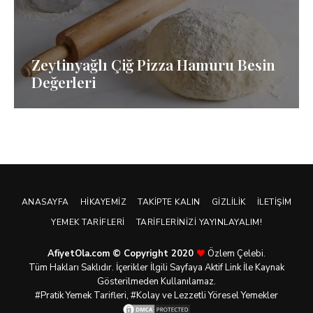
Zeytinyağlı Çiğ Pizza Hamuru Besin
Değerleri
ANASAYFA
HIKAYEMIZ
TAKIPTE KALIN
GIZLILIK
İLETIŞIM
YEMEK TARIFLERI
TARIFLERINIZI YAYINLAYALIM!
AfiyetOla.com © Copyright 2020
Özlem Çelebi.
Tüm Hakları Saklıdır. İçerikler İlgili Sayfaya Aktif Link İle Kaynak
Gösterilmeden Kullanılamaz.
#Pratik
Yemek Tarifleri
, #Kolay ve Lezzetli Yöresel Yemekler