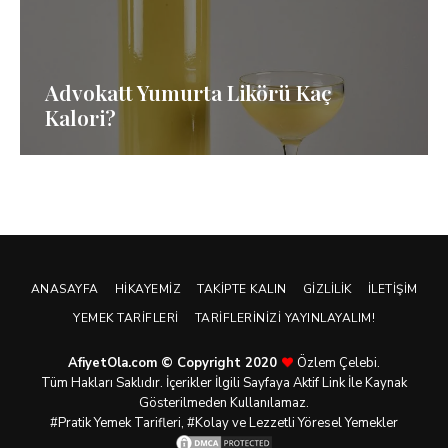
Advokatt Yumurta Likörü Kaç
Kalori?
ANASAYFA
HIKAYEMIZ
TAKIPTE KALIN
GIZLILIK
İLETIŞIM
YEMEK TARIFLERI
TARIFLERINIZI YAYINLAYALIM!
AfiyetOla.com © Copyright 2020
Özlem Çelebi.
Tüm Hakları Saklıdır. İçerikler İlgili Sayfaya Aktif Link İle Kaynak
Gösterilmeden Kullanılamaz.
#Pratik
Yemek Tarifleri
, #Kolay ve Lezzetli Yöresel Yemekler