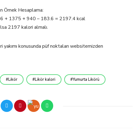
için Örnek Hesaplama:
 66 + 1375 + 940 – 183.6 = 2197.4 kcal
lsa 2197 kalori almalı.
lori yakımı konusunda püf noktaları websitemizden
Likör
Likör kalori
Yumurta Likörü