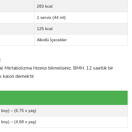
283 kcal
1 servis (44 ml)
125 kcal
Alkollü İçecekler
z
al Metabolizma Hızınızı bilmelisiniz. BMH, 12 saatlik bir
k kalori demektir.
x boy) – (6,75 x yaş)
x boy) – (4,68 x yaş)