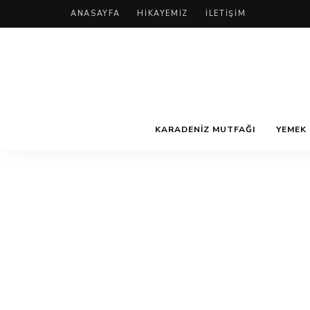
ANASAYFA
HIKAYEMIZ
İLETIŞIM
KARADENIZ MUTFAĞI
YEMEK 