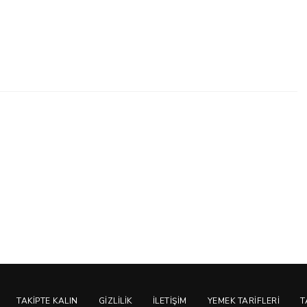
TAKIPTE KALIN
GIZLILIK
İLETIŞIM
YEMEK TARIFLERI
T