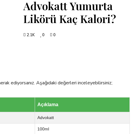
Advokatt Yumurta
Likörü Kaç Kalori?
2.1K
0
0
rak ediyorsanız. Aşağıdaki değerleri inceleyebilirsiniz;
Açıklama
Advokatt
100ml