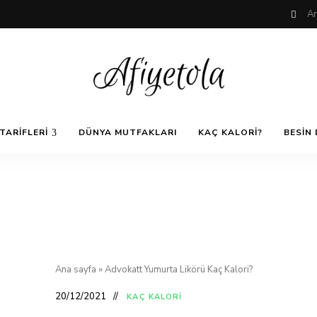
Nefis
AfiyetOla
ve
TARIFLERI
DÜNYA MUTFAKLARI
KAÇ KALORI?
BESIN 
Lezzetli,
En
güzel
Pratik ve
yemek
tarifleri,
çorba
tarifleri,
Kolay
tatlılar,
salatalar,
et
Yemek
yemekleri
ve
Ana sayfa
»
Advokatt Yumurta Likörü Kaç Kalori?
kurabiyeler
Tarifleri
20/12/2021
KAÇ KALORI