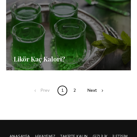
Likör Kaç Kalori?
Posts
Prev
1
2
Next
navigation
ANASAYFA
HIKAYEMIZ
TAKIPTE KALIN
GIZLILIK
İLETIŞIM