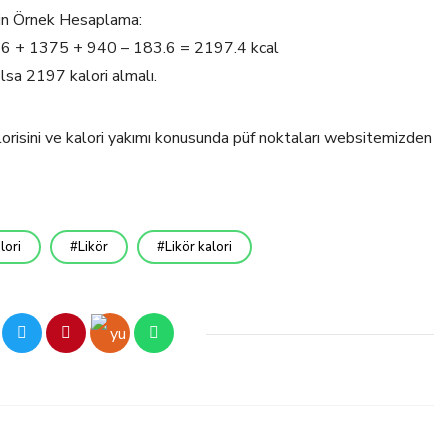
için Örnek Hesaplama:
 66 + 1375 + 940 – 183.6 = 2197.4 kcal
lsa 2197 kalori almalı.
lorisini ve kalori yakımı konusunda püf noktaları websitemizden
lori
Likör
Likör kalori