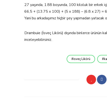
27 yaşında, 1.88 boyunda, 100 kiloluk bir erkek 
66,5 + (13.75 x 100) + (5 x 188) – (6.8 x 27) =
Yani bu arkadaşımız hiçbir şey yapmadan yatacak o
Drambuie (İsveç Likörü) dışında binlerce ürünün ka
inceleyebilirsiniz.
isveç Likörü
ka