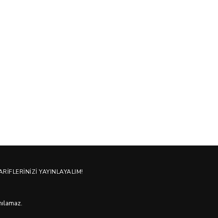
ARIFLERINIZI YAYINLAYALIM!
anılamaz.