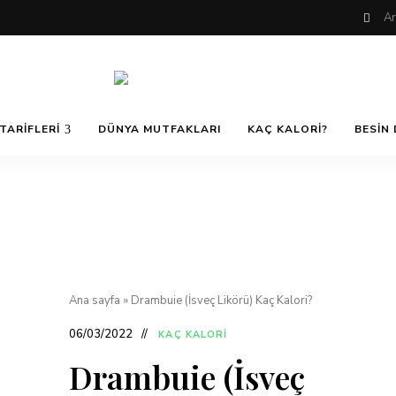
Nefis
AfiyetOla
ve
TARIFLERI
DÜNYA MUTFAKLARI
KAÇ KALORI?
BESIN 
Lezzetli,
En
güzel
Pratik ve
yemek
tarifleri,
çorba
tarifleri,
Kolay
tatlılar,
salatalar,
et
Yemek
yemekleri
ve
Ana sayfa
»
Drambuie (İsveç Likörü) Kaç Kalori?
kurabiyeler
Tarifleri
06/03/2022
KAÇ KALORI
Drambuie (İsveç