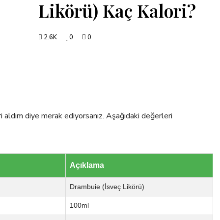
Likörü) Kaç Kalori?
2.6K
0
0
i aldım diye merak ediyorsanız. Aşağıdaki değerleri
Açıklama
Drambuie (İsveç Likörü)
100ml