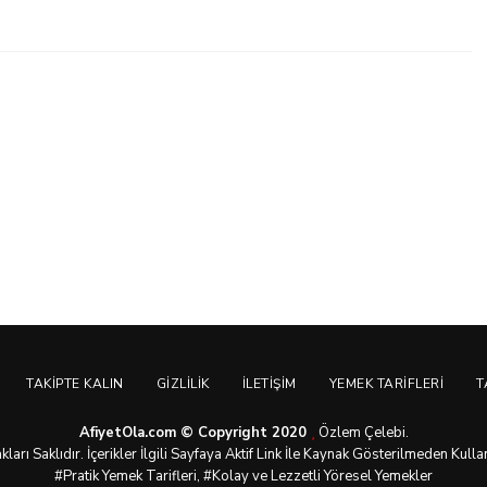
TAKIPTE KALIN
GIZLILIK
İLETIŞIM
YEMEK TARIFLERI
T
AfiyetOla.com © Copyright 2020
Özlem Çelebi.
arı Saklıdır. İçerikler İlgili Sayfaya Aktif Link İle Kaynak Gösterilmeden Kull
#Pratik
Yemek Tarifleri
, #Kolay ve Lezzetli Yöresel Yemekler