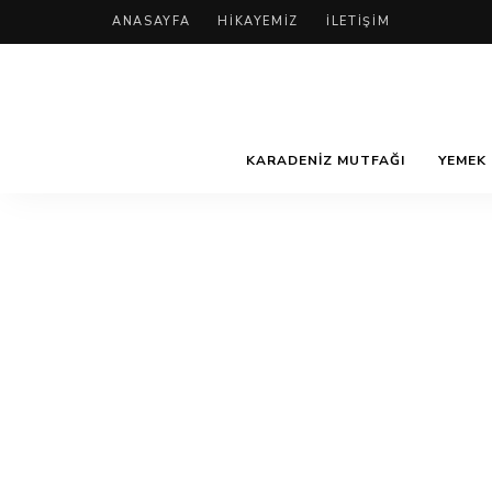
ANASAYFA
HIKAYEMIZ
İLETIŞIM
KARADENIZ MUTFAĞI
YEMEK 