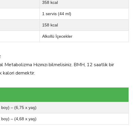
358 kcal
1 servis (44 ml)
158 kcal
Alkollü İçecekler
z
al Metabolizma Hızınızı bilmelisiniz. BMH, 12 saatlik bir
k kalori demektir.
x boy) – (6,75 x yaş)
x boy) – (4,68 x yaş)