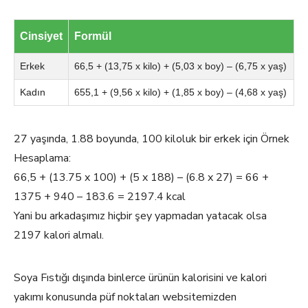
Cinsiyet
Formül
Erkek
66,5 + (13,75 x kilo) + (5,03 x boy) – (6,75 x yaş)
Kadın
655,1 + (9,56 x kilo) + (1,85 x boy) – (4,68 x yaş)
27 yaşında, 1.88 boyunda, 100 kiloluk bir erkek için Örnek
Hesaplama:
66,5 + (13.75 x 100) + (5 x 188) – (6.8 x 27) = 66 +
1375 + 940 – 183.6 = 2197.4 kcal
Yani bu arkadaşımız hiçbir şey yapmadan yatacak olsa
2197 kalori almalı.
Soya Fıstığı dışında binlerce ürünün kalorisini ve kalori
yakımı konusunda püf noktaları websitemizden