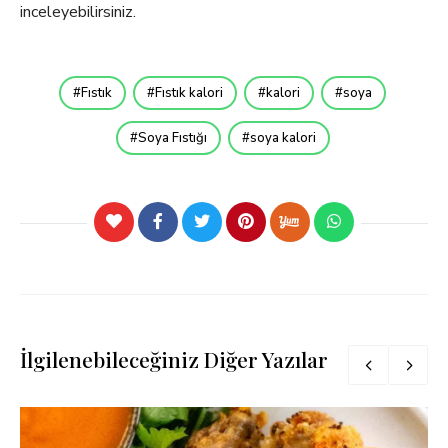
inceleyebilirsiniz.
Fıstık
Fıstık kalori
kalori
soya
Soya Fıstığı
soya kalori
İlgilenebileceğiniz Diğer Yazılar