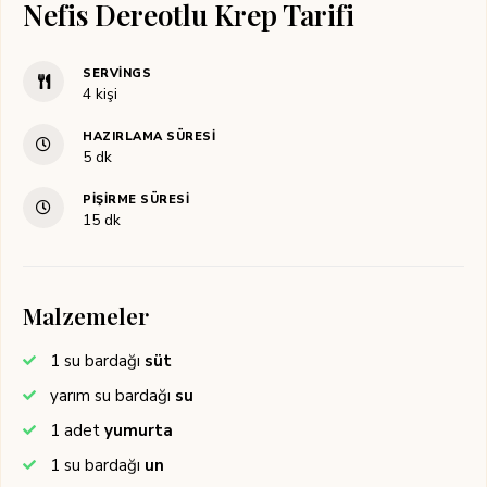
Nefis Dereotlu Krep Tarifi
SERVINGS
4
kişi
HAZIRLAMA SÜRESI
dakika
5
dk
PIŞIRME SÜRESI
dakika
15
dk
Malzemeler
1
su bardağı
süt
yarım
su bardağı
su
1
adet
yumurta
1
su bardağı
un