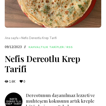
Ana sayfa
»
Nefis Dereotlu Krep Tarifi
09/12/2023
KAHVALTILIK TARIFLER
/
RSS
Nefis Dereotlu Krep
Tarifi
1.6K
0
Dereotunun dayanılmaz lezzeti ve
NEFIS
muhteşem kokusunu artık kreple
DEREOTLU
KREP TARIFI