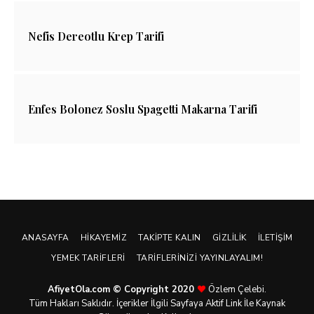
Nefis Dereotlu Krep Tarifi
Enfes Bolonez Soslu Spagetti Makarna Tarifi
ANASAYFA
HIKAYEMIZ
TAKIPTE KALIN
GIZLILIK
İLETIŞIM
YEMEK TARIFLERI
TARIFLERINIZI YAYINLAYALIM!
AfiyetOla.com © Copyright 2020
Özlem Çelebi.
Tüm Hakları Saklıdır. İçerikler İlgili Sayfaya Aktif Link İle Kaynak