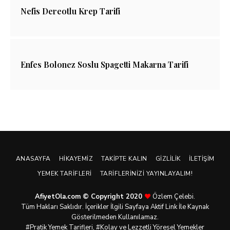
Nefis Dereotlu Krep Tarifi
Enfes Bolonez Soslu Spagetti Makarna Tarifi
ANASAYFA
HIKAYEMIZ
TAKIPTE KALIN
GIZLILIK
İLETIŞIM
YEMEK TARIFLERI
TARIFLERINIZI YAYINLAYALIM!
AfiyetOla.com © Copyright 2020
Özlem Çelebi.
Tüm Hakları Saklıdır. İçerikler İlgili Sayfaya Aktif Link İle Kaynak
Gösterilmeden Kullanılamaz.
#Pratik
Yemek Tarifleri
, #Kolay ve Lezzetli Yöresel Yemekler