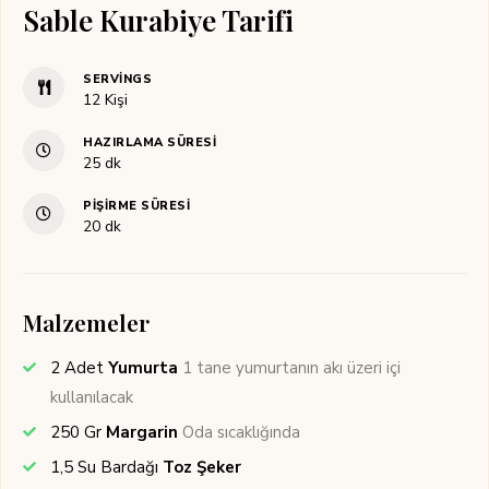
Sable Kurabiye Tarifi
SERVINGS
12
Kişi
HAZIRLAMA SÜRESI
dakika
25
dk
PIŞIRME SÜRESI
dakika
20
dk
Malzemeler
2
Adet
Yumurta
1 tane yumurtanın akı üzeri içi
kullanılacak
250
Gr
Margarin
Oda sıcaklığında
1,5
Su Bardağı
Toz Şeker