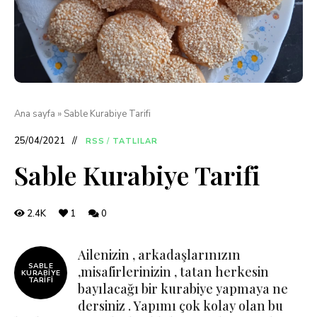
Ana sayfa
»
Sable Kurabiye Tarifi
25/04/2021
RSS
/
TATLILAR
Sable Kurabiye Tarifi
2.4K
1
0
Ailenizin , arkadaşlarınızın
SABLE
,misafirlerinizin , tatan herkesin
KURABIYE
TARIFI
bayılacağı bir kurabiye yapmaya ne
dersiniz . Yapımı çok kolay olan bu