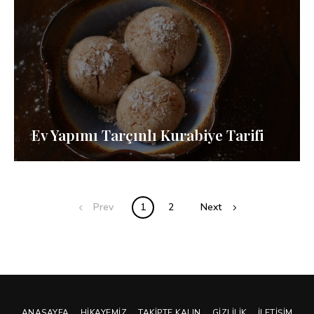
Ev Yapımı Tarçınlı Kurabiye Tarifi
Posts
Prev
1
2
Next
navigation
ANASAYFA
HIKAYEMIZ
TAKIPTE KALIN
GIZLILIK
İLETIŞIM