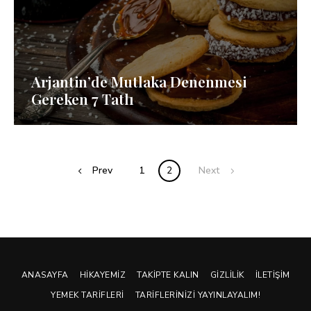
Arjantin’de Mutlaka Denenmesi
Gereken 7 Tatlı
Posts
Prev
1
2
Next
navigation
ANASAYFA
HIKAYEMIZ
TAKIPTE KALIN
GIZLILIK
İLETIŞIM
YEMEK TARIFLERI
TARIFLERINIZI YAYINLAYALIM!