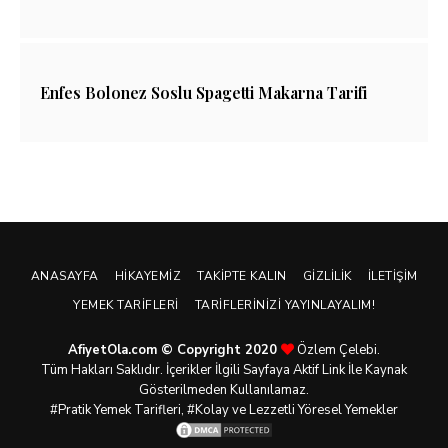
Enfes Bolonez Soslu Spagetti Makarna Tarifi
ANASAYFA
HIKAYEMIZ
TAKIPTE KALIN
GIZLILIK
İLETIŞIM
YEMEK TARIFLERI
TARIFLERINIZI YAYINLAYALIM!
AfiyetOla.com © Copyright 2020
Özlem Çelebi.
Tüm Hakları Saklıdır. İçerikler İlgili Sayfaya Aktif Link İle Kaynak
Gösterilmeden Kullanılamaz.
#Pratik
Yemek Tarifleri
, #Kolay ve Lezzetli Yöresel Yemekler