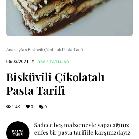
Ana sayfa
»
Bisküvili Çikolatalı Pasta Tarifi
06/03/2021
RSS
/
TATLILAR
Bisküvili Çikolatalı
Pasta Tarifi
1.4K
0
0
Sadece beş malzemeyle yapacağınız
enfes bir pasta tarifi ile karşınızdayız
PASTA
TARIFI