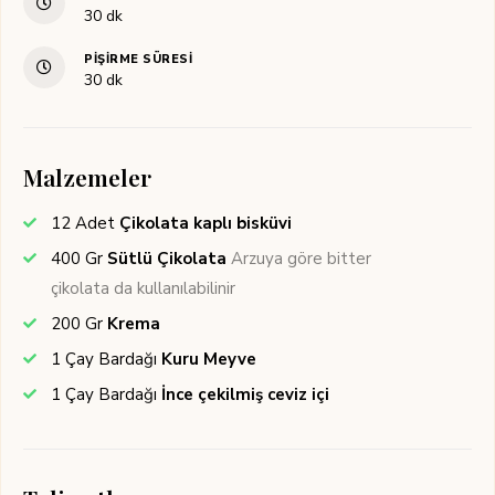
dakika
30
dk
PIŞIRME SÜRESI
dakika
30
dk
Malzemeler
12
Adet
Çikolata kaplı bisküvi
400
Gr
Sütlü Çikolata
Arzuya göre bitter
çikolata da kullanılabilinir
200
Gr
Krema
1
Çay Bardağı
Kuru Meyve
1
Çay Bardağı
İnce çekilmiş ceviz içi