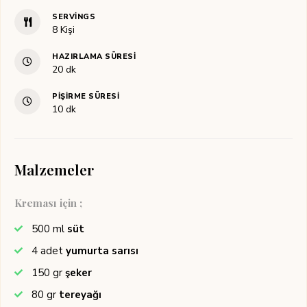
SERVINGS
8
Kişi
HAZIRLAMA SÜRESI
dakika
20
dk
PIŞIRME SÜRESI
dakika
10
dk
Malzemeler
Kreması için ;
500
ml
süt
4
adet
yumurta sarısı
150
gr
şeker
80
gr
tereyağı