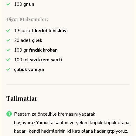
100
gr
un
Diğer Malzemeler;
1,5
paket
kedidili bisküvi
20
adet
çilek
100
gr
fındık krokan
100
ml
sıvı krem şanti
çubuk vanilya
Talimatlar
Pastamıza öncelikle kremasını yaparak
başlıyoruz.Yumurta sarıları ve şekeri köpük köpük olana
kadar , kendi hacimlerinin iki katı olana kadar çıtpıyoruz.