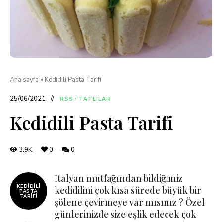
Ana sayfa
»
Kedidili Pasta Tarifi
25/06/2021
RSS
/
TATLILAR
Kedidili Pasta Tarifi
3.9K
0
0
Italyan mutfağından bildiğimiz
KEDIDILI
kedidilini çok kısa sürede büyük bir
PASTA
TARIFI
şölene çevirmeye var mısınız ? Özel
günlerinizde size eşlik edecek çok