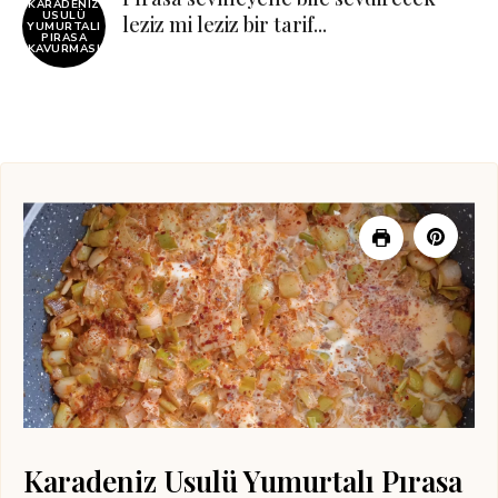
KARADENIZ
USULÜ
leziz mi leziz bir tarif...
YUMURTALI
PIRASA
KAVURMASI
Karadeniz Usulü Yumurtalı Pırasa