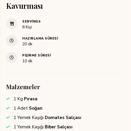
Kavurması
SERVINGS
8
Kişi
HAZIRLAMA SÜRESI
dakika
20
dk
PIŞIRME SÜRESI
dakika
10
dk
Malzemeler
1
Kg
Pırasa
1
Adet
Soğan
1
Yemek Kaşığı
Domates Salçası
1
Yemek Kaşığı
Biber Salçası