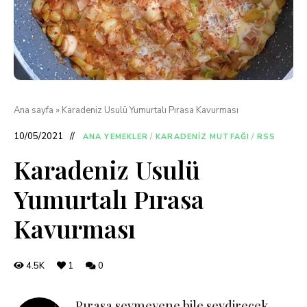
Ana sayfa
»
Karadeniz Usulü Yumurtalı Pırasa Kavurması
10/05/2021
ANA YEMEKLER
/
KARADENIZ MUTFAĞI
/
RSS
Karadeniz Usulü
Yumurtalı Pırasa
Kavurması
4.5K
1
0
Pırasa sevmeyene bile sevdirecek