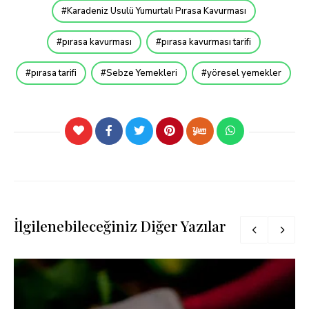
Karadeniz Usulü Yumurtalı Pırasa Kavurması
pırasa kavurması
pırasa kavurması tarifi
pırasa tarifi
Sebze Yemekleri
yöresel yemekler
İlgilenebileceğiniz Diğer Yazılar