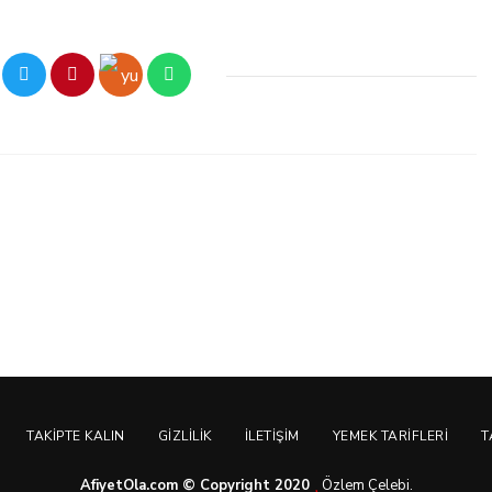
TAKIPTE KALIN
GIZLILIK
İLETIŞIM
YEMEK TARIFLERI
T
AfiyetOla.com © Copyright 2020
Özlem Çelebi.