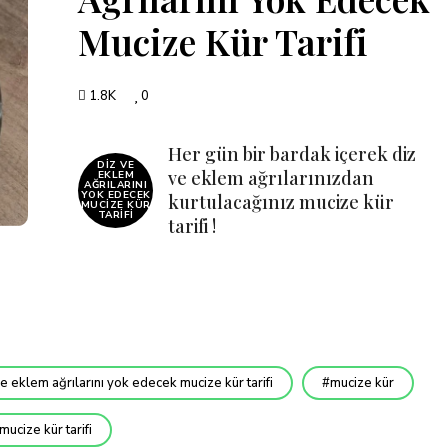
Mucize Kür Tarifi
1.8K
0
Her gün bir bardak içerek diz
DIZ VE
ve eklem ağrılarınızdan
EKLEM
AĞRILARINI
YOK EDECEK
kurtulacağınız mucize kür
MUCIZE KÜR
TARIFI
tarifi !
ve eklem ağrılarını yok edecek mucize kür tarifi
mucize kür
mucize kür tarifi