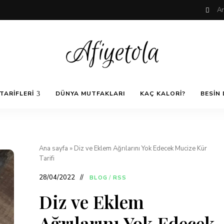
Nefis
AfiyetOla
ve
TARIFLERI
DÜNYA MUTFAKLARI
KAÇ KALORI?
BESIN 
Lezzetli,
En
güzel
Pratik ve
yemek
tarifleri,
çorba
tarifleri,
Kolay
Ana sayfa
»
Diz ve Eklem Ağrılarını Yok Edecek Mucize Kür
tatlılar,
Tarifi
salatalar,
et
Yemek
yemekleri
28/04/2022
BLOG
/
RSS
ve
kurabiyeler
Diz ve Eklem
Tarifleri
Ağrılarını Yok Edecek