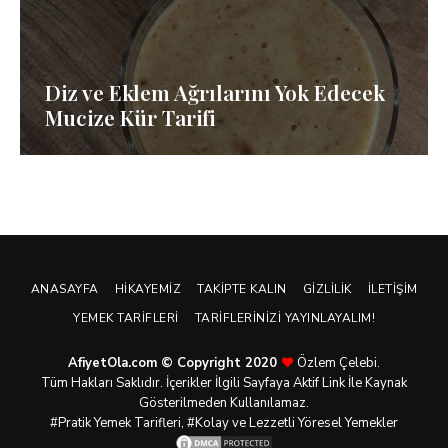
Diz ve Eklem Ağrılarını Yok Edecek
Mucize Kür Tarifi
ANASAYFA
HIKAYEMIZ
TAKIPTE KALIN
GIZLILIK
İLETIŞIM
YEMEK TARIFLERI
TARIFLERINIZI YAYINLAYALIM!
AfiyetOla.com © Copyright 2020
Özlem Çelebi.
Tüm Hakları Saklıdır. İçerikler İlgili Sayfaya Aktif Link İle Kaynak
Gösterilmeden Kullanılamaz.
#Pratik
Yemek Tarifleri
, #Kolay ve Lezzetli Yöresel Yemekler