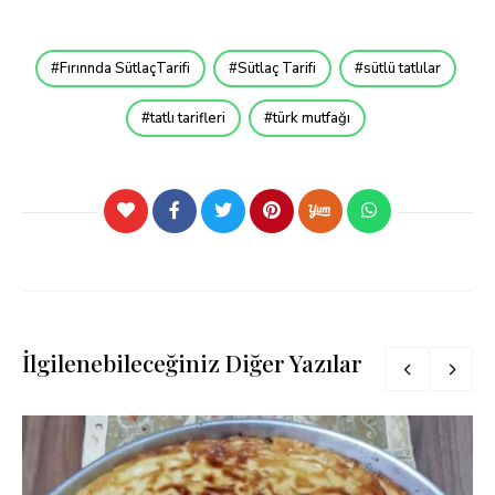
Fırınnda SütlaçTarifi
Sütlaç Tarifi
sütlü tatlılar
tatlı tarifleri
türk mutfağı
İlgilenebileceğiniz Diğer Yazılar