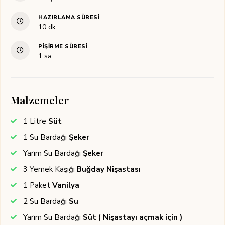
HAZIRLAMA SÜRESI
dakika
10
dk
PIŞIRME SÜRESI
saat
1
sa
Malzemeler
1
Litre
Süt
1
Su Bardağı
Şeker
Yarım
Su Bardağı
Şeker
3
Yemek Kaşığı
Buğday Nişastası
1
Paket
Vanilya
2
Su Bardağı
Su
Yarım
Su Bardağı
Süt ( Nişastayı açmak için )