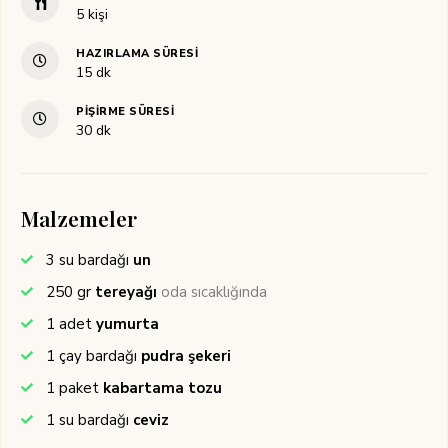
5
kişi
HAZIRLAMA SÜRESI
dakika
15
dk
PIŞIRME SÜRESI
dakika
30
dk
Malzemeler
3
su bardağı
un
250
gr
tereyağı
oda sıcaklığında
1
adet
yumurta
1
çay bardağı
pudra şekeri
1
paket
kabartama tozu
1
su bardağı
ceviz