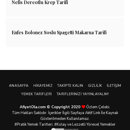
Nefis Dereotlu Krep Tarifi
Enfes Bolonez Soslu Spagetti Makarna Tarifi
ANASAYFA
HIKAYEMIZ
TAKIPTE KALIN
GIZLILIK
İLETIŞIM
YEMEK TARIFLERI
TARIFLERINIZI YAYINLAYALIM!
AfiyetOla.com © Copyright 2020
Özlem Çelebi.
Tüm Hakları Saklıdır. İçerikler İlgili Sayfaya Aktif Link İle Kaynak
Gösterilmeden Kullanılamaz.
#Pratik
Yemek Tarifleri
, #Kolay ve Lezzetli Yöresel Yemekler