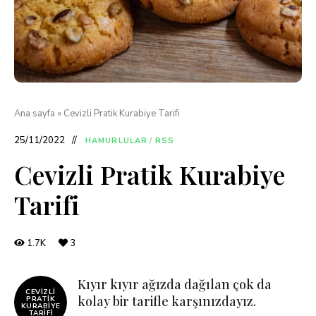
Ana sayfa
»
Cevizli Pratik Kurabiye Tarifi
25/11/2022
HAMURLULAR
/
RSS
Cevizli Pratik Kurabiye
Tarifi
1.7K
3
Kıyır kıyır ağızda dağılan çok da
CEVIZLI
kolay bir tarifle karşınızdayız.
PRATIK
KURABIYE
TARIFI