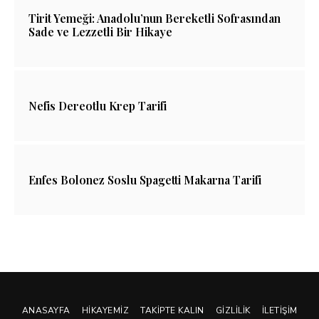
Tirit Yemeği: Anadolu’nun Bereketli Sofrasından
Sade ve Lezzetli Bir Hikaye
Nefis Dereotlu Krep Tarifi
Enfes Bolonez Soslu Spagetti Makarna Tarifi
ANASAYFA
HIKAYEMIZ
TAKIPTE KALIN
GIZLILIK
İLETIŞIM