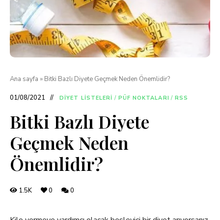
Ana sayfa
»
Bitki Bazlı Diyete Geçmek Neden Önemlidir?
01/08/2021
DIYET LISTELERI
/
PÜF NOKTALARI
/
RSS
Bitki Bazlı Diyete
Geçmek Neden
Önemlidir?
1.5K
0
0