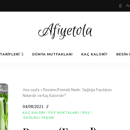
Nefis
AfiyetOla
ve
TARIFLERI
DÜNYA MUTFAKLARI
KAÇ KALORI?
BESIN 
Lezzetli,
En
güzel
Pratik ve
yemek
tarifleri,
çorba
tarifleri,
Kolay
tatlılar,
Ana sayfa
»
Rezene (Fennel) Nedir, Sağlığa Faydaları
salatalar,
Nelerdir ve Kaç Kaloridir?
et
Yemek
yemekleri
04/08/2021
ve
kurabiyeler
KAÇ KALORI
/
PÜF NOKTALARI
/
RSS
/
Tarifleri
SAĞLIKLI YAŞAM