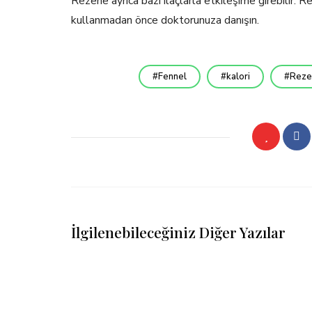
Rezene ayrıca bazı ilaçlarla etkileşime girebilir.
kullanmadan önce doktorunuza danışın.
Fennel
kalori
Reze
İlgilenebileceğiniz Diğer Yazılar