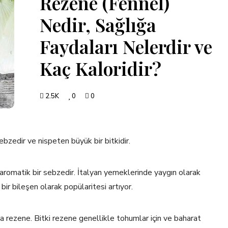
Rezene (Fennel)
Nedir, Sağlığa
Faydaları Nelerdir ve
Kaç Kaloridir?
2.5K
0
0
ebzedir ve nispeten büyük bir bitkidir.
romatik bir sebzedir. İtalyan yemeklerinde yaygın olarak
ir bileşen olarak popülaritesi artıyor.
nsa rezene. Bitki rezene genellikle tohumlar için ve baharat