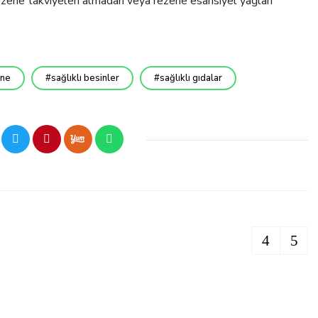
 Rezene takviyeleri almadan veya rezene esansiyel yağları
ne
sağlıklı besinler
sağlıklı gıdalar