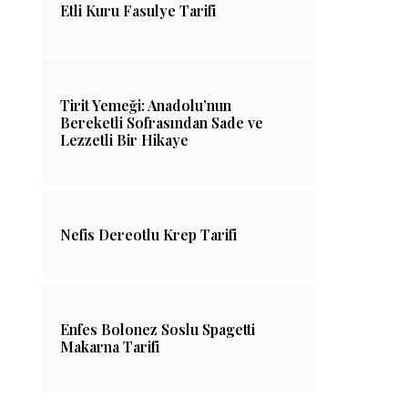
Etli Kuru Fasulye Tarifi
Tirit Yemeği: Anadolu’nun
Bereketli Sofrasından Sade ve
Lezzetli Bir Hikaye
Badem Sütü Kaç Kalori?
Somon Yağı Kaç
Nefis Dereotlu Krep Tarifi
06/07/2021
02/10/202
Enfes Bolonez Soslu Spagetti
Makarna Tarifi