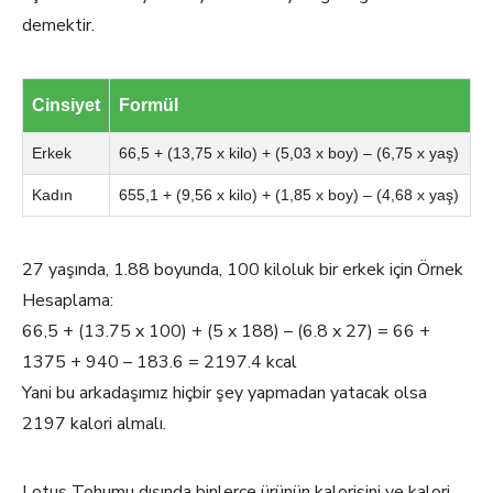
demektir.
Cinsiyet
Formül
Erkek
66,5 + (13,75 x kilo) + (5,03 x boy) – (6,75 x yaş)
Kadın
655,1 + (9,56 x kilo) + (1,85 x boy) – (4,68 x yaş)
27 yaşında, 1.88 boyunda, 100 kiloluk bir erkek için Örnek
Hesaplama:
66,5 + (13.75 x 100) + (5 x 188) – (6.8 x 27) = 66 +
1375 + 940 – 183.6 = 2197.4 kcal
Yani bu arkadaşımız hiçbir şey yapmadan yatacak olsa
2197 kalori almalı.
Lotus Tohumu dışında binlerce ürünün kalorisini ve kalori