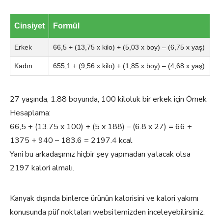
Cinsiyet
Formül
Erkek
66,5 + (13,75 x kilo) + (5,03 x boy) – (6,75 x yaş)
Kadın
655,1 + (9,56 x kilo) + (1,85 x boy) – (4,68 x yaş)
27 yaşında, 1.88 boyunda, 100 kiloluk bir erkek için Örnek
Hesaplama:
66,5 + (13.75 x 100) + (5 x 188) – (6.8 x 27) = 66 +
1375 + 940 – 183.6 = 2197.4 kcal
Yani bu arkadaşımız hiçbir şey yapmadan yatacak olsa
2197 kalori almalı.
Kanyak dışında binlerce ürünün kalorisini ve kalori yakımı
konusunda püf noktaları websitemizden inceleyebilirsiniz.