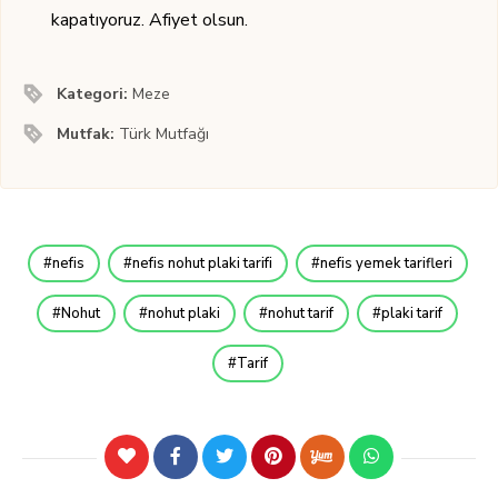
kapatıyoruz. Afiyet olsun.
Kategori:
Meze
Mutfak:
Türk Mutfağı
nefis
nefis nohut plaki tarifi
nefis yemek tarifleri
Nohut
nohut plaki
nohut tarif
plaki tarif
Tarif