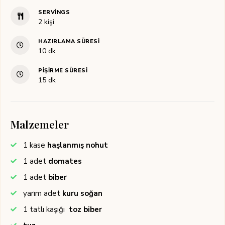
SERVINGS
2
kişi
HAZIRLAMA SÜRESI
dakika
10
dk
PIŞIRME SÜRESI
dakika
15
dk
Malzemeler
1
kase
haşlanmış nohut
1
adet
domates
1
adet
biber
yarım
adet
kuru soğan
1
tatlı kaşığı
toz biber