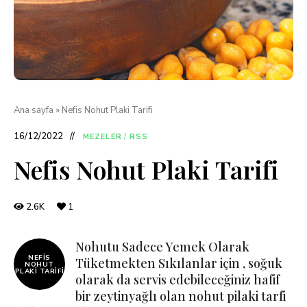
Ana sayfa
»
Nefis Nohut Plaki Tarifi
16/12/2022
MEZELER
/
RSS
Nefis Nohut Plaki Tarifi
2.6K
1
Nohutu Sadece Yemek Olarak
NEFIS
Tüketmekten Sıkılanlar için , soğuk
NOHUT
PLAKI TARIFI
olarak da servis edebileceğiniz hafif
bir zeytinyağlı olan nohut pilaki tarfi