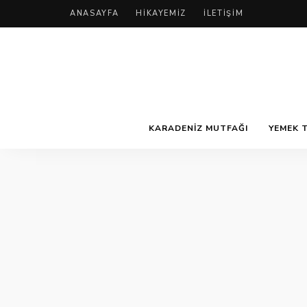
ANASAYFA
HIKAYEMIZ
İLETIŞIM
KARADENIZ MUTFAĞI
YEMEK T