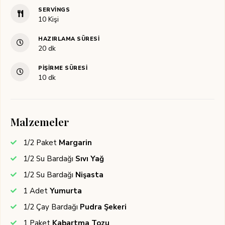
SERVINGS
10
Kişi
HAZIRLAMA SÜRESI
dakika
20
dk
PIŞIRME SÜRESI
dakika
10
dk
Malzemeler
1/2
Paket
Margarin
1/2
Su Bardağı
Sıvı Yağ
1/2
Su Bardağı
Nişasta
1
Adet
Yumurta
1/2
Çay Bardağı
Pudra Şekeri
1
Paket
Kabartma Tozu