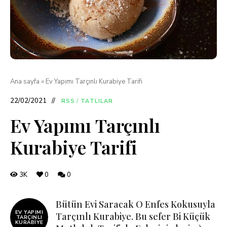
Ana sayfa
»
Ev Yapımı Tarçınlı Kurabiye Tarifi
22/02/2021
RSS
/
TATLILAR
Ev Yapımı Tarçınlı
Kurabiye Tarifi
3K
0
0
Bütün Evi Saracak O Enfes Kokusuyla
EV YAPIMI
Tarçınlı Kurabiye. Bu sefer Bi Küçük
TARÇINLI
KURABIYE