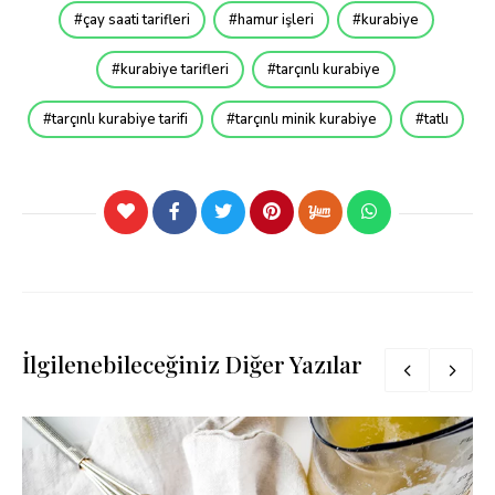
çay saati tarifleri
hamur işleri
kurabiye
kurabiye tarifleri
tarçınlı kurabiye
tarçınlı kurabiye tarifi
tarçınlı minik kurabiye
tatlı
İlgilenebileceğiniz Diğer Yazılar